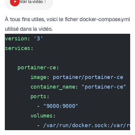
Voir la vidéo
À tous fins utiles, voici le ficher docker-compose.yml
utilisé dans la vidéo.
version
: 
'3'
services
:
    portainer-ce
:
        image
: 
portainer/portainer-ce
        container_name
: 
"portainer-ce"
        ports
:
          - 
"9000:9000"
        volumes
:
          - 
/var/run/docker.sock:/var/ru