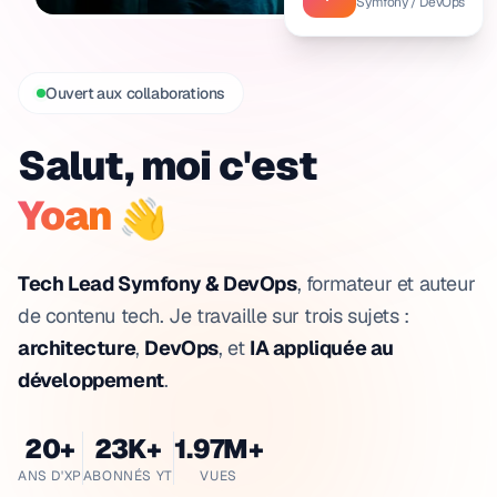
Symfony / DevOps
Ouvert aux collaborations
Salut, moi c'est
👋
Yoan
Tech Lead Symfony & DevOps
, formateur et auteur
de contenu tech. Je travaille sur trois sujets :
architecture
,
DevOps
, et
IA appliquée au
développement
.
20+
23K+
1.97M+
ANS D'XP
ABONNÉS YT
VUES