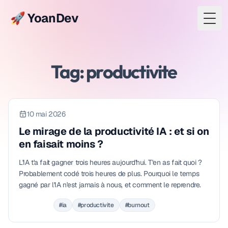
🚀 YoanDev
Togg
Tag: productivite
10 mai 2026
Le mirage de la productivité IA : et si on
en faisait moins ?
L'IA t'a fait gagner trois heures aujourd'hui. T'en as fait quoi ?
Probablement codé trois heures de plus. Pourquoi le temps
gagné par l'IA n'est jamais à nous, et comment le reprendre.
#ia
#productivite
#burnout