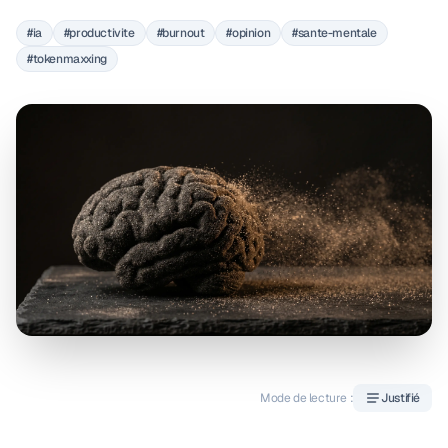
#ia
#productivite
#burnout
#opinion
#sante-mentale
#tokenmaxxing
Mode de lecture :
Justifié