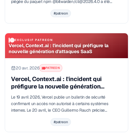
piégée du paquet npm @bitwarden/cli@2026.4.0 a été
distribuée sur le…
#patreon
EXCLUSIF PATREON
Vercel, Context.ai : l'incident qui préfigure la
nouvelle génération d'attaques SaaS
20 avr. 2026
PATREON
Vercel, Context.ai : l'incident qui
préfigure la nouvelle génération
d'attaques SaaS
Le 19 avril 2026, Vercel publie un bulletin de sécurité
confirmant un accès non autorisé à certains systèmes
internes. Le 20 avril, le CEO Guillermo Rauch précise
publiquement l'origine de la…
#patreon