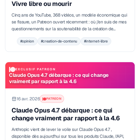
Vivre libre ou mourir
Cinq ans de YouTube, 368 vidéos, un modèle économique qui
se fissure, un Patreon ouvert récemment : où j'en suis de mes
questionnements sur la soutenabilité de la création de
contenu indépendante, et ce que j'essaie pour continuer.
#opinion
#creation-de-contenu
#internet-libre
EXCLUSIF PATREON
Claude Opus 4.7 débarque : ce qui change
vraiment par rapport à la 4.6
16 avr. 2026
PATREON
Claude Opus 4.7 débarque : ce qui
change vraiment par rapport à la 4.6
Anthropic vient de lever le voile sur Claude Opus 4.7 ,
disponible dès aujourd'hui sur tous les produits Claude, l'API,