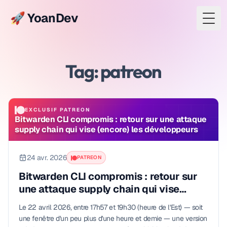
🚀 YoanDev
Togg
Tag: patreon
EXCLUSIF PATREON
Bitwarden CLI compromis : retour sur une attaque
supply chain qui vise (encore) les développeurs
24 avr. 2026
PATREON
Bitwarden CLI compromis : retour sur
une attaque supply chain qui vise
(encore) les développeurs
Le 22 avril 2026, entre 17h57 et 19h30 (heure de l'Est) — soit
une fenêtre d'un peu plus d'une heure et demie — une version