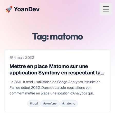
🚀 YoanDev
Togg
Tag: matomo
4 mars 2022
Mettre en place Matomo sur une
application Symfony en respectant la
RGPD
La CNIL à rendu l'utilisation de Googe Analytics interdite en
France début 2022. Dans cet article nous allons voir
comment mettre en place une solution d'Analytics qui
respecte la RGPD.
#rgpd
#symfony
#matomo