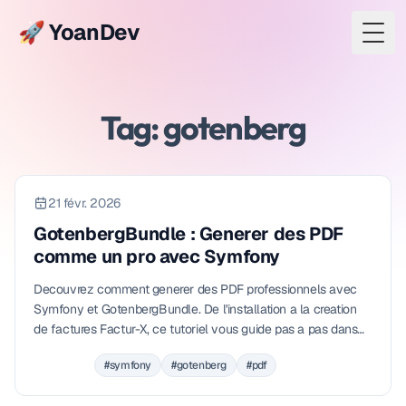
🚀 YoanDev
Togg
Tag: gotenberg
21 févr. 2026
GotenbergBundle : Generer des PDF
comme un pro avec Symfony
Decouvrez comment generer des PDF professionnels avec
Symfony et GotenbergBundle. De l'installation a la creation
de factures Factur-X, ce tutoriel vous guide pas a pas dans
l'ecosysteme Docker-first de Gotenberg.
#symfony
#gotenberg
#pdf