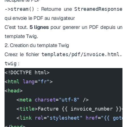
: Retourne une
->stream()
StreamedResponse
qui envoie le PDF au navigateur
C’est tout.
5 lignes
pour generer un PDF depuis un
template Twig.
2. Creation du template Twig
Creez le fichier
templates/pdf/invoice.html.
:
twig
<!DOCTYPE html>
<
html
 lang
=
"fr"
>
<
head
>
    <
meta
 charset
=
"utf-8"
 />
    <
title
>Facture {{ invoice_number }}<
    <
link
 rel
=
"stylesheet"
 href
=
"{{ gote
</
head
>