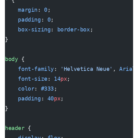
    margin
: 
0
;
    padding
: 
0
;
    box-sizing
: 
border-box
;
}
body
 {
    font-family
: 
'Helvetica Neue'
, 
Arial
    font-size
: 
14
px
;
    color
: 
#333
;
    padding
: 
40
px
;
}
header
 {
    display
: 
flex
;