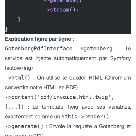
            ->
stream
();
    }
}
Explication ligne par ligne
:
: Le
GotenbergPdfInterface $gotenberg
service est injecte automatiquement par Symfony
(autowiring)
: On utilise le builder HTML (Chromium
->html()
convertira notre HTML en PDF)
->content('pdf/invoice.html.twig',
: Le template Twig avec ses variables,
[...])
exactement comme un
$this->render()
: Envoie la requete a Gotenberg et
->generate()
recupere le PDF