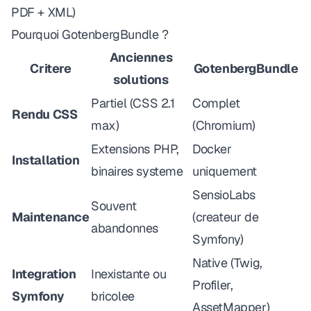
PDF + XML)
Pourquoi GotenbergBundle ?
Anciennes
Critere
GotenbergBundle
solutions
Partiel (CSS 2.1
Complet
Rendu CSS
max)
(Chromium)
Extensions PHP,
Docker
Installation
binaires systeme
uniquement
SensioLabs
Souvent
Maintenance
(createur de
abandonnes
Symfony)
Native (Twig,
Integration
Inexistante ou
Profiler,
Symfony
bricolee
AssetMapper)