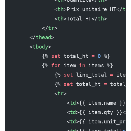
                <
th
>Prix unitaire HT</
th
                <
th
>Total HT</
th
>
            </
tr
>
        </
thead
>
        <
tbody
>
            {% 
set
 total_ht 
=
 0
 %}
            {% 
for
 item 
in
 items %}
                {% 
set
 line_total 
=
 item
                {% 
set
 total_ht 
=
 total_
                <
tr
>
                    <
td
>{{ item.name }}<
                    <
td
>{{ item.qty }}</
                    <
td
>{{ item.unit_pri
                    <
td
>{{ line_total
|
nu