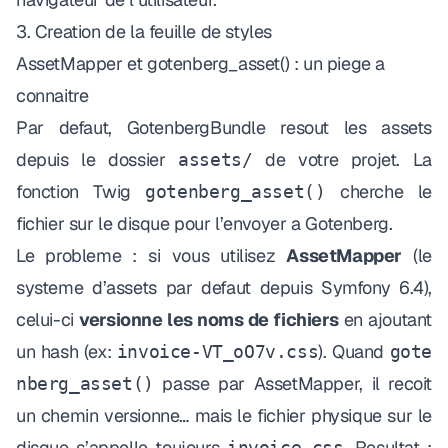
3. Creation de la feuille de styles
AssetMapper et gotenberg_asset() : un piege a
connaitre
Par defaut, GotenbergBundle resout les assets
depuis le dossier
de votre projet. La
assets/
fonction Twig
cherche le
gotenberg_asset()
fichier sur le disque pour l’envoyer a Gotenberg.
Le probleme : si vous utilisez
AssetMapper
(le
systeme d’assets par defaut depuis Symfony 6.4),
celui-ci
versionne les noms de fichiers
en ajoutant
un hash (ex:
). Quand
invoice-VT_oO7v.css
gote
passe par AssetMapper, il recoit
nberg_asset()
un chemin versionne… mais le fichier physique sur le
disque s’appelle toujours
. Resultat :
invoice.css