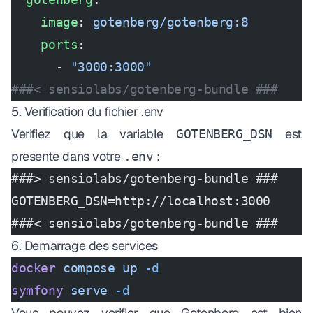
    image
: 
gotenberg/gotenberg:8
    ports
:
      - 
"3000:3000"
###< sensiolabs/gotenberg-bundle ###
5. Verification du fichier .env
Verifiez que la variable
est
GOTENBERG_DSN
presente dans votre
:
.env
###> sensiolabs/gotenberg-bundle ###
GOTENBERG_DSN=http://localhost:3000
###< sensiolabs/gotenberg-bundle ###
6. Demarrage des services
docker
 compose
 up
 -d
symfony
 serve
 -d
Vous pouvez verifier que Gotenberg est bien