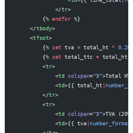
                </
tr
>
            {% 
endfor
 %}
        </
tbody
>
        <
tfoot
>
            {% 
set
 tva 
=
 total_ht 
*
 0.20
            {% 
set
 total_ttc 
=
 total_ht 
            <
tr
>
                <
td
 colspan
=
"3"
>Total HT
                <
td
>{{ total_ht
|
number_f
            </
tr
>
            <
tr
>
                <
td
 colspan
=
"3"
>TVA (20%
                <
td
>{{ tva
|
number_format
            </
tr
>