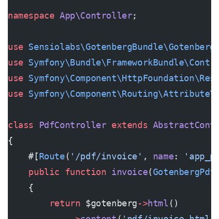
namespace
 App\Controller
;
use
 Sensiolabs\GotenbergBundle\Gotenberg
use
 Symfony\Bundle\FrameworkBundle\Contr
use
 Symfony\Component\HttpFoundation\Res
use
 Symfony\Component\Routing\Attribute\
class
 PdfController
 extends
 AbstractCont
{
    #[
Route
(
'/pdf/invoice'
, 
name
: 
'app_p
    public
 function
 invoice
(
GotenbergPdf
    {
        return
 $gotenberg
->
html
()
            ->
content
(
'pdf/invoice.html.