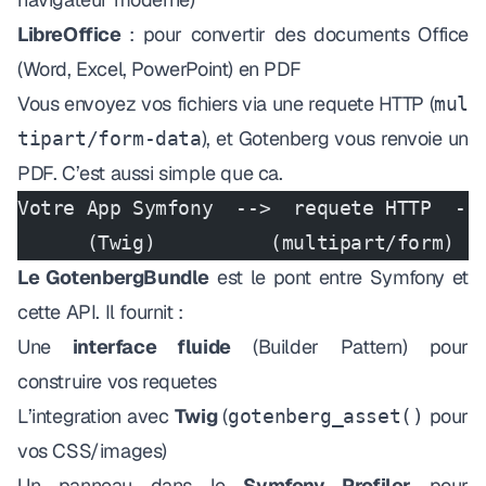
LibreOffice
: pour convertir des documents Office
(Word, Excel, PowerPoint) en PDF
Vous envoyez vos fichiers via une requete HTTP (
mul
), et Gotenberg vous renvoie un
tipart/form-data
PDF. C’est aussi simple que ca.
Votre App Symfony  -->  requete HTTP  --
      (Twig)          (multipart/form)  
Le GotenbergBundle
est le pont entre Symfony et
cette API. Il fournit :
Une
interface fluide
(Builder Pattern) pour
construire vos requetes
L’integration avec
Twig
(
pour
gotenberg_asset()
vos CSS/images)
Un panneau dans le
Symfony Profiler
pour