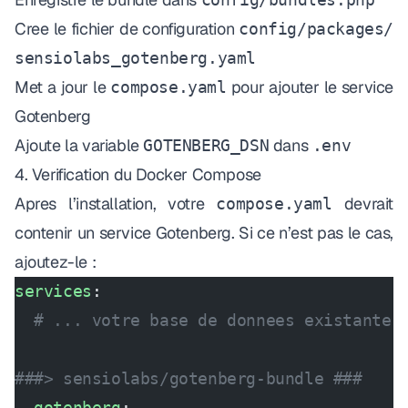
Cree le fichier de configuration
config/packages/
sensiolabs_gotenberg.yaml
Met a jour le
pour ajouter le service
compose.yaml
Gotenberg
Ajoute la variable
dans
GOTENBERG_DSN
.env
4. Verification du Docker Compose
Apres l’installation, votre
devrait
compose.yaml
contenir un service Gotenberg. Si ce n’est pas le cas,
ajoutez-le :
services
:
  # ... votre base de donnees existante 
###> sensiolabs/gotenberg-bundle ###
  gotenberg
: