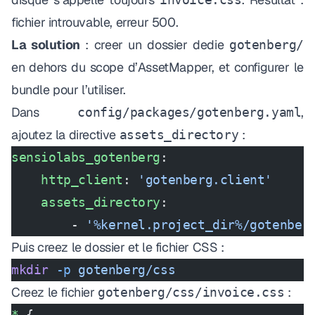
fichier introuvable, erreur 500.
La solution
: creer un dossier dedie
gotenberg/
en dehors du scope d’AssetMapper, et configurer le
bundle pour l’utiliser.
Dans
,
config/packages/gotenberg.yaml
ajoutez la directive
:
assets_directory
sensiolabs_gotenberg
:
    http_client
: 
'gotenberg.client'
    assets_directory
:
        - 
'%kernel.project_dir%/gotenber
Puis creez le dossier et le fichier CSS :
mkdir
 -p
 gotenberg/css
Creez le fichier
:
gotenberg/css/invoice.css
*
 {