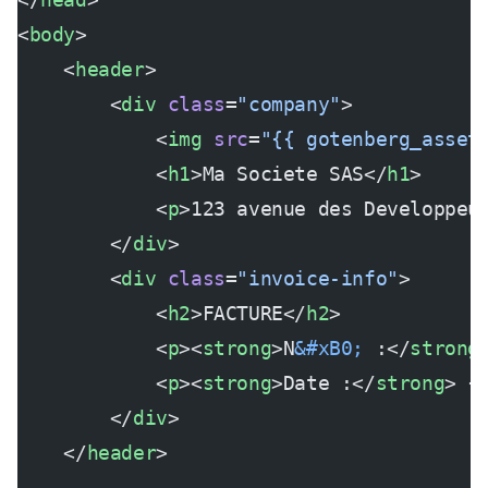
<
body
>
    <
header
>
        <
div
 class
=
"company"
>
            <
img
 src
=
"{{ gotenberg_asset
            <
h1
>Ma Societe SAS</
h1
>
            <
p
>123 avenue des Developpeu
        </
div
>
        <
div
 class
=
"invoice-info"
>
            <
h2
>FACTURE</
h2
>
            <
p
><
strong
>N
&#xB0;
 :</
strong
            <
p
><
strong
>Date :</
strong
> {
        </
div
>
    </
header
>