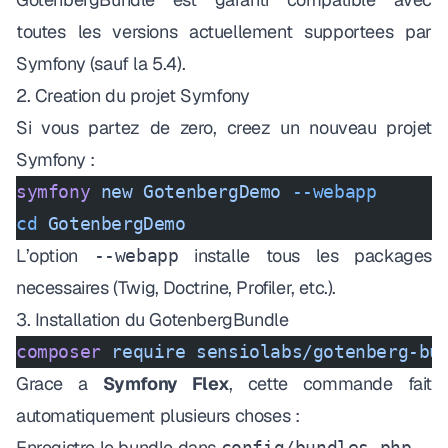
toutes les versions actuellement supportees par
Symfony (sauf la 5.4).
2. Creation du projet Symfony
Si vous partez de zero, creez un nouveau projet
Symfony :
symfony
 new
 GotenbergDemo
 --webapp
cd
 GotenbergDemo
L’option
installe tous les packages
--webapp
necessaires (Twig, Doctrine, Profiler, etc.).
3. Installation du GotenbergBundle
composer
 require
 sensiolabs/gotenberg-bu
Grace a
Symfony Flex
, cette commande fait
automatiquement plusieurs choses :
Enregistre le bundle dans
config/bundles.php