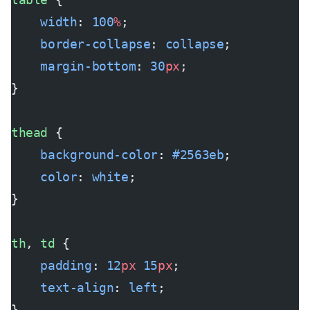
    width
: 
100
%
;
    border-collapse
: 
collapse
;
    margin-bottom
: 
30
px
;
}
thead
 {
    background-color
: 
#2563eb
;
    color
: 
white
;
}
th
, 
td
 {
    padding
: 
12
px
 15
px
;
    text-align
: 
left
;
}