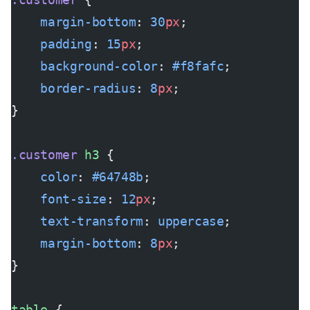
    margin-bottom
: 
30
px
;
    padding
: 
15
px
;
    background-color
: 
#f8fafc
;
    border-radius
: 
8
px
;
}
.customer
 h3
 {
    color
: 
#64748b
;
    font-size
: 
12
px
;
    text-transform
: 
uppercase
;
    margin-bottom
: 
8
px
;
}
table
 {