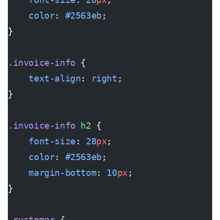
    color
: 
#2563eb
;
}
.invoice-info
 {
    text-align
: 
right
;
}
.invoice-info
 h2
 {
    font-size
: 
28
px
;
    color
: 
#2563eb
;
    margin-bottom
: 
10
px
;
}
.customer
 {