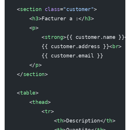
    <
section
 class
=
"customer"
>
        <
h3
>Facturer a :</
h3
>
        <
p
>
            <
strong
>{{ customer.name }}<
            {{ customer.address }}<
br
>
            {{ customer.email }}
        </
p
>
    </
section
>
    <
table
>
        <
thead
>
            <
tr
>
                <
th
>Description</
th
>
                <
th
>Quantite</
th
>