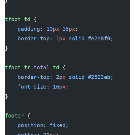
tfoot
 td
 {
    padding
: 
10
px
 15
px
;
    border-top
: 
1
px
 solid
 #e2e8f0
;
}
tfoot
 tr
.total
 td
 {
    border-top
: 
2
px
 solid
 #2563eb
;
    font-size
: 
16
px
;
}
footer
 {
    position
: 
fixed
;
    bottom
: 
20
px
;