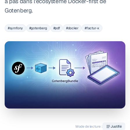
a pas dans l'ecosysteme Docker-first de
Gotenberg.
#symfony
#gotenberg
#pdf
#docker
#factur-x
Mode de lecture :
Justifié