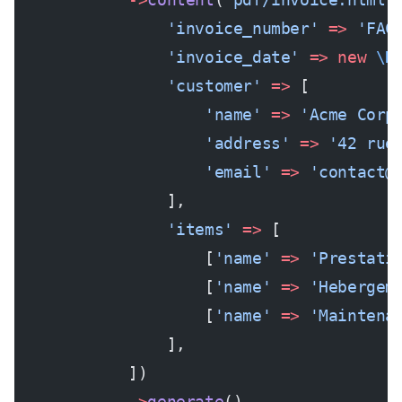
                'invoice_number'
 =>
 'FAC
                'invoice_date'
 =>
 new
 \D
                'customer'
 =>
 [
                    'name'
 =>
 'Acme Corp
                    'address'
 =>
 '42 rue
                    'email'
 =>
 'contact@
                ],
                'items'
 =>
 [
                    [
'name'
 =>
 'Prestati
                    [
'name'
 =>
 'Hebergem
                    [
'name'
 =>
 'Maintena
                ],
            ])
            ->
generate
()