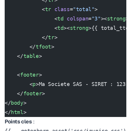
            <
tr
 class
=
"total"
>
                <
td
 colspan
=
"3"
><
strong
>
                <
td
><
strong
>{{ total_ttc
            </
tr
>
        </
tfoot
>
    </
table
>
    <
footer
>
        <
p
>Ma Societe SAS - SIRET : 123 
    </
footer
>
</
body
>
</
html
>
Points cles
:
{{ gotenberg_asset('css/invoice.css')