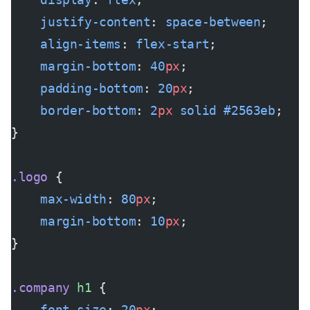
    justify-content
: 
space-between
;
    align-items
: 
flex-start
;
    margin-bottom
: 
40
px
;
    padding-bottom
: 
20
px
;
    border-bottom
: 
2
px
 solid
 #2563eb
;
}
.logo
 {
    max-width
: 
80
px
;
    margin-bottom
: 
10
px
;
}
.company
 h1
 {
    font-size
: 
20
px
;