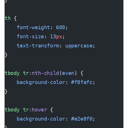
th
 {
    font-weight
: 
600
;
    font-size
: 
13
px
;
    text-transform
: 
uppercase
;
}
tbody
 tr
:nth-child
(
even
) {
    background-color
: 
#f8fafc
;
}
tbody
 tr
:hover
 {
    background-color
: 
#e2e8f0
;
}