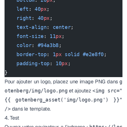
    left
: 
40
px
;
    right
: 
40
px
;
    text-align
: 
center
;
    font-size
: 
11
px
;
    color
: 
#94a3b8
;
    border-top
: 
1
px
 solid
 #e2e8f0
;
    padding-top
: 
10
px
;
}
Pour ajouter un logo, placez une image PNG dans
g
et ajoutez
otenberg/img/logo.png
<img src="
{{ gotenberg_asset('img/logo.png') }}"
dans le template.
/>
4. Test
Ouvrez votre navigateur a l’adresse :
https://loc