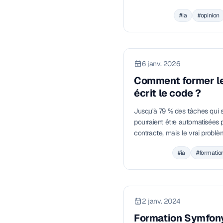
compte vraiment se construit a
#ia
#opinion
outils.
6 janv. 2026
Comment former les
écrit le code ?
Jusqu'à 79 % des tâches qui s
pourraient être automatisées p
contracte, mais le vrai problè
enseigner le métier à l'envers
#ia
#formatio
s'enseigne avant la syntaxe. V
2 janv. 2024
Formation Symfony