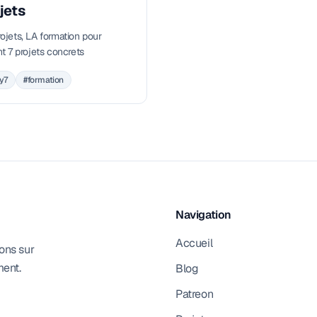
jets
jets, LA formation pour
t 7 projets concrets
y7
#formation
Navigation
Accueil
ons sur
ment.
Blog
Patreon