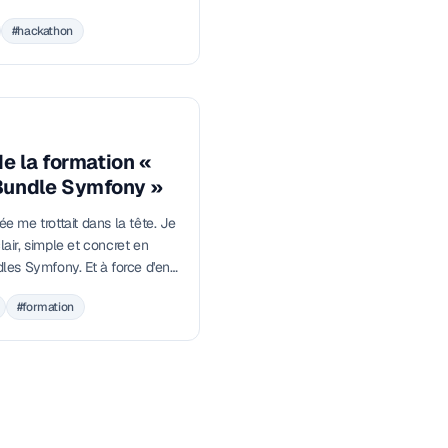
, des pizzas, et un Deliveroo
#hackathon
ence sur un format à
de la formation «
Bundle Symfony »
e me trottait dans la tête. Je
lair, simple et concret en
dles Symfony. Et à force d'en
lire vos messages… j'ai réalisé
#formation
 posaient les mêmes
n bundle Symfony ? », « C'est
vice ? », « Comment le publier
es coulisses de cette