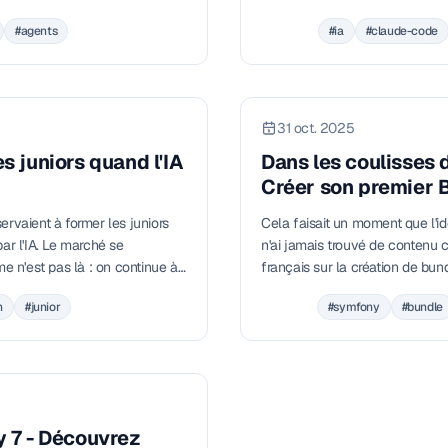
illeurs. Et elle survivra à vos
consigne : Vibes Coding. 9 devs
#agents
#ia
#claude-code
pour écureuils. Retour d'expéri
reproduire dans vos équipes.
31 oct. 2025
 juniors quand l'IA
Dans les coulisses 
Créer son premier 
ervaient à former les juniors
Cela faisait un moment que l'idé
ar l'IA. Le marché se
n'ai jamais trouvé de contenu c
me n'est pas là : on continue à
français sur la création de bun
. En 2026, l'architecture
parler, de faire des vidéos, de 
n
#junior
#symfony
#bundle
oici pourquoi.
que beaucoup d'entre vous me
questions : « Comment créer u
quoi la différence avec un ser
sur Packagist ? ». Découvrez l
formation complète.
 7 - Découvrez