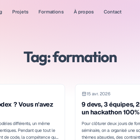
g
Projets
Formations
À propos
Contact
Tag: formation
15 avr. 2026
dex ? Vous n'avez
9 devs, 3 équipes, 2 
un hackathon 100%
 modèles différents, un même
Pour clôturer deux jours de fo
identiques. Pendant que tout le
séminaire, on a organisé une s
nt de code, la compétence qui
thèmes absurdes, des contrainte