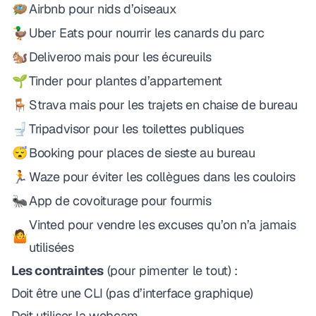
🪺
Airbnb pour nids d’oiseaux
🦆
Uber Eats pour nourrir les canards du parc
🐿️
Deliveroo mais pour les écureuils
🌱
Tinder pour plantes d’appartement
🪑
Strava mais pour les trajets en chaise de bureau
🚽
Tripadvisor pour les toilettes publiques
😴
Booking pour places de sieste au bureau
🏃
Waze pour éviter les collègues dans les couloirs
🐜
App de covoiturage pour fourmis
Vinted pour vendre les excuses qu’on n’a jamais
🤷
utilisées
Les contraintes
(pour pimenter le tout) :
Doit être une CLI (pas d’interface graphique)
Doit utiliser la webcam