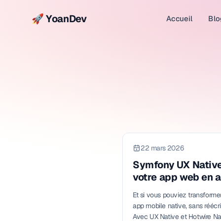
🚀 YoanDev
Accueil
Blo
22 mars 2026
Symfony UX Native
votre app web en a
native
Et si vous pouviez transforme
app mobile native, sans réécr
Avec UX Native et Hotwire Nat