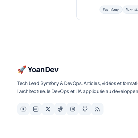
construit ensemble un Carnet
#symfony
#ux-nat
pour iOS et Android, pas à pas
🚀 YoanDev
Tech Lead Symfony & DevOps. Articles, vidéos et formati
l'architecture, le DevOps et l'IA appliquée au développe