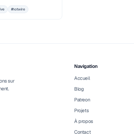
 de Notes et on le prépare
ive
#hotwire
.
Navigation
Accueil
ons sur
ment.
Blog
Patreon
Projets
À propos
Contact