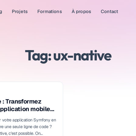
g
Projets
Formations
À propos
Contact
Tag: ux-native
 : Transformez
pplication mobile
r votre application Symfony en
ire une seule ligne de code ?
ive, c'est possible. On