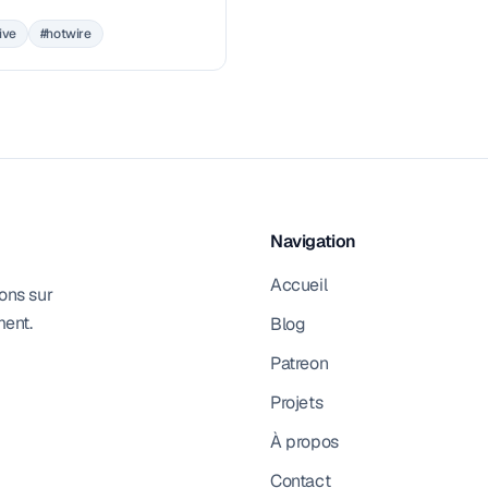
 de Notes et on le prépare
ive
#hotwire
.
Navigation
Accueil
ons sur
ment.
Blog
Patreon
Projets
À propos
Contact