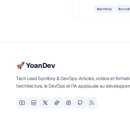
construit ensemble un Carnet
#symfony
#ux-nat
pour iOS et Android, pas à pas
🚀 YoanDev
Tech Lead Symfony & DevOps. Articles, vidéos et formati
l'architecture, le DevOps et l'IA appliquée au développe