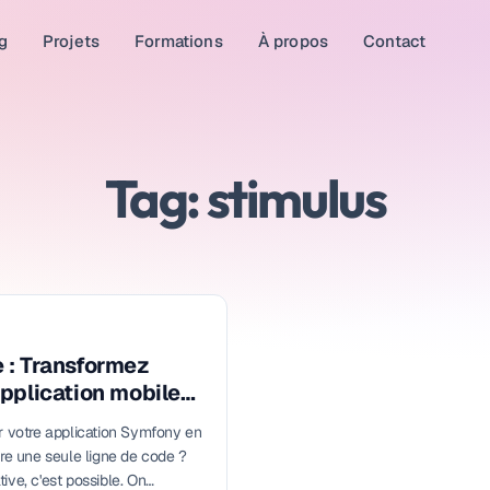
g
Projets
Formations
À propos
Contact
Tag: stimulus
 : Transformez
pplication mobile
r votre application Symfony en
ire une seule ligne de code ?
ive, c'est possible. On