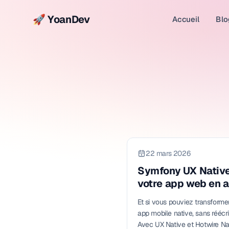
🚀 YoanDev
Accueil
Blo
22 mars 2026
Symfony UX Native
votre app web en a
native
Et si vous pouviez transforme
app mobile native, sans réécr
Avec UX Native et Hotwire Nat