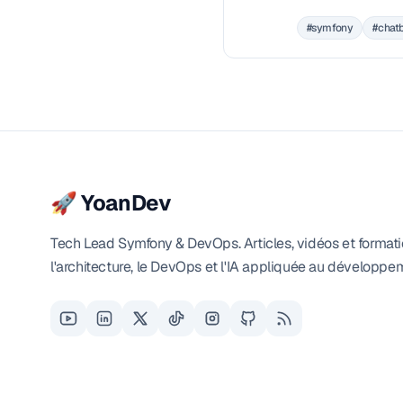
(Retrieval Augmented Genera
#symfony
#chat
dans un projet Symfony.
🚀 YoanDev
Tech Lead Symfony & DevOps. Articles, vidéos et formati
l'architecture, le DevOps et l'IA appliquée au développe