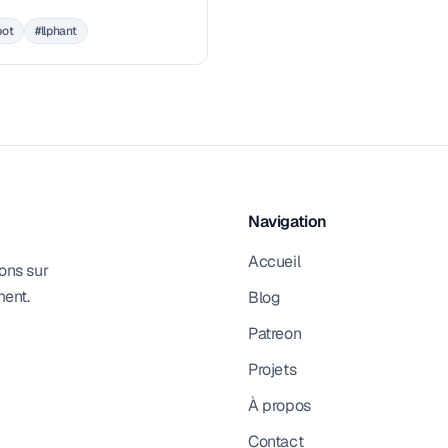
tion) avec LLPhant et OpenAI
bot
#llphant
Navigation
Accueil
ons sur
ment.
Blog
Patreon
Projets
À propos
Contact