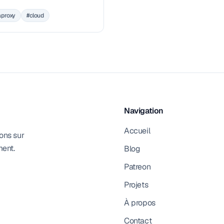
démo dans le cloud.
aproxy
#cloud
Navigation
Accueil
ons sur
ment.
Blog
Patreon
Projets
À propos
Contact