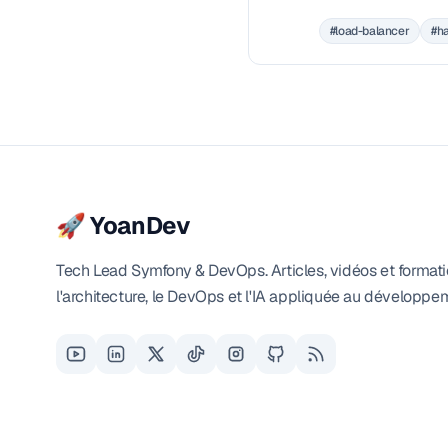
puis nous déploierons notre 
#load-balancer
#h
🚀 YoanDev
Tech Lead Symfony & DevOps. Articles, vidéos et formati
l'architecture, le DevOps et l'IA appliquée au développe