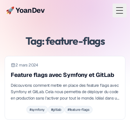
🚀 YoanDev
Togg
Tag: feature-flags
2 mars 2024
Feature flags avec Symfony et GitLab
Découvrons comment mettre en place des feature flags avec
Symfony et GitLab. Cela nous permettra de déployer du code
en production sans l'activer pour tout le monde. Idéal dans un
flux de développement continu.
#symfony
#gitlab
#feature-flags