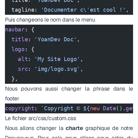
  tagline: 
'Documenter c
\'
est cool !'
,
Puis changeons le nom dans le menu
navbar
: {
  title
: 
'YoanDev Doc'
,
  logo
: {
    alt
: 
'My Site Logo'
,
    src
: 
'img/logo.svg'
,
  },
Nous pouvons aussi changer la phrase dans le
footer
copyright
: 
`Copyright © ${
new
 Date
().
get
Le fichier
src/css/custom.css
Nous allons changer la
charte
graphique de notre
Docusaurus. Pour cela nous allons nous aider du