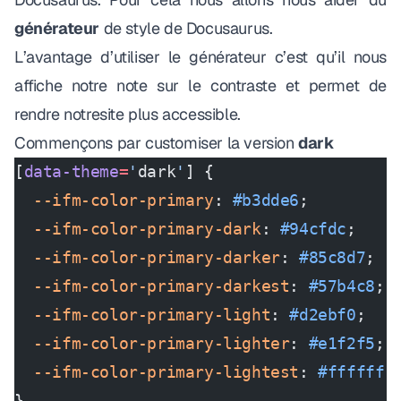
générateur
de style de Docusaurus
.
L’avantage d’utiliser le générateur c’est qu’il nous
affiche notre
note
sur le contraste et permet de
rendre notresite plus accessible.
Commençons par customiser la version
dark
[
data-theme
=
'
dark
'
] {
  --ifm-color-primary
: 
#b3dde6
;
  --ifm-color-primary-dark
: 
#94cfdc
;
  --ifm-color-primary-darker
: 
#85c8d7
;
  --ifm-color-primary-darkest
: 
#57b4c8
;
  --ifm-color-primary-light
: 
#d2ebf0
;
  --ifm-color-primary-lighter
: 
#e1f2f5
;
  --ifm-color-primary-lightest
: 
#ffffff
;
}