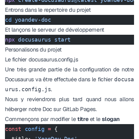
Entrons dans le repertoire du projet
cd
 yoandev-doc
Et lançons le serveur de développement
npx
 docusaurus
 start
Personalisons du projet
Le fichier
docusaurus.config.js
Une très grande partie de la configuration de notre
Docusaurus va être effectuée dans le fichier
docusa
.
urus.config.js
Nous y reviendrons plus tard quand nous allons
héberger notre Doc sur GitLab Pages.
Commençons par modifier le
titre
et le
slogan
const
 config
 =
 {
  title: 
'YoanDev Doc'
,