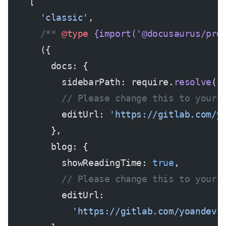
    [
      'classic'
,
      /** 
@type
 {import('@docusaurus/pre
      ({
        docs: {
          sidebarPath: require.
resolve
(
'
          // Please change this to your 
          editUrl: 
'https://gitlab.com/y
        },
        blog: {
          showReadingTime: 
true
,
          // Please change this to your 
          editUrl:
            'https://gitlab.com/yoandev.