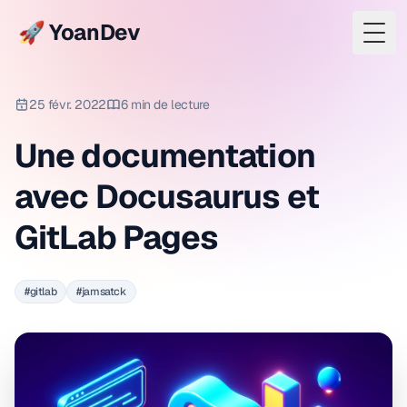
🚀 YoanDev
Togg
25 févr. 2022
6 min de lecture
Une documentation
avec Docusaurus et
GitLab Pages
#gitlab
#jamsatck