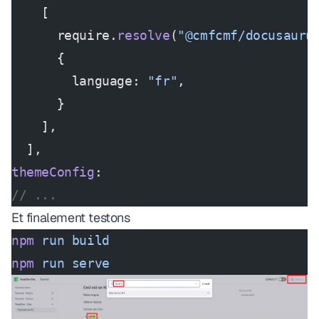
    [
      require.
resolve
(
"@cmfcmf/docusauru
      {
        language: 
"fr"
,
      }
    ],
  ],
themeConfig
:
// ...
Et finalement testons
npm
 run
 build
npm
 run
 serve