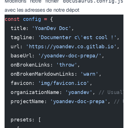
Modifions notre fichier
docusaurus.config.js
avec les adresses de notre dépot
const
 config
 =
 {
  title: 
'YoanDev Doc'
,
  tagline: 
'Documenter c
\'
est cool !'
,
  url: 
'https://yoandev.co.gitlab.io'
,
  baseUrl: 
'/yoandev-doc-prepa/'
,
  onBrokenLinks: 
'throw'
,
  onBrokenMarkdownLinks: 
'warn'
,
  favicon: 
'img/favicon.ico'
,
  organizationName: 
'yoandev'
, 
// Usuall
  projectName: 
'yoandev-doc-prepa'
, 
// U
  presets: [