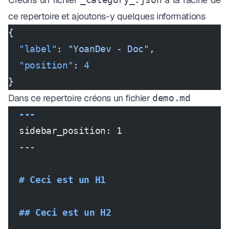
ce repertoire et ajoutons-y quelques informations
{
  "label"
: 
"YoanDev - Doc"
,
  "position"
: 
4
}
Dans ce repertoire créons un fichier
demo.md
  ---
  sidebar_position: 1
  ---
  # Ceci est un H1
  ## Ceci est un H2