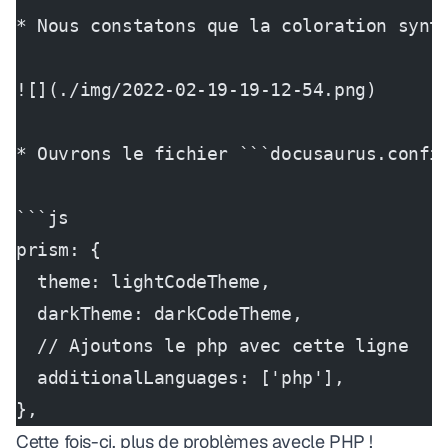
* Nous constatons que la coloration synt
![](./img/2022-02-19-19-12-54.png)
* Ouvrons le fichier ```docusaurus.confi
```js
prism: {
  theme: lightCodeTheme,
  darkTheme: darkCodeTheme,
  // Ajoutons le php avec cette ligne
  additionalLanguages: ['php'],
},
Cette fois-ci, plus de problèmes avecle PHP !