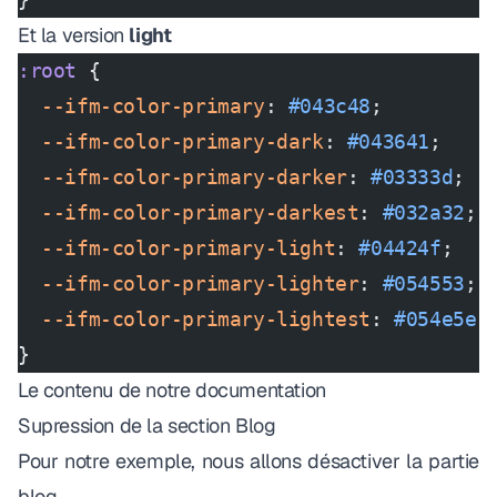
Et la version
light
:root
 {
  --ifm-color-primary
: 
#043c48
;
  --ifm-color-primary-dark
: 
#043641
;
  --ifm-color-primary-darker
: 
#03333d
;
  --ifm-color-primary-darkest
: 
#032a32
;
  --ifm-color-primary-light
: 
#04424f
;
  --ifm-color-primary-lighter
: 
#054553
;
  --ifm-color-primary-lightest
: 
#054e5e
;
}
Le contenu de notre documentation
Supression de la section
Blog
Pour notre exemple, nous allons
désactiver
la partie
blog
.