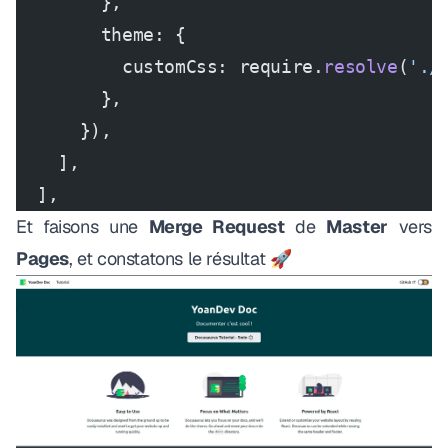
        },
        theme: {
          customCss: require.
resolve
(
'./
        },
      }),
    ],
  ],
Et faisons une
Merge Request
de
Master
vers
Pages
, et constatons le résultat 🚀