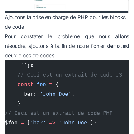
Ajoutons la prise en charge de PHP pour les blocks
de code
Pour constater le
problème
que nous allons
résoudre, ajoutons à la fin de notre fichier
demo.md
deux blocs de codes
    ```js
    // Ceci est un extrait de code JS
    const
 foo
 =
 {
      bar: 
'John Doe'
,
    }
// Ceci est un extrait de code PHP
$foo 
=
 [
'bar'
 =>
 'John Doe'
];