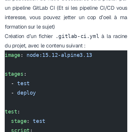
un pipeline GitLab CI (Et si les pipeline CI/CD vous
interesse, vous pouvez jetter un cop d’oeil à ma
formation sur le sujet
)
Création d’un fichier
à la racine
.gitlab-ci.yml
du projet, avec le contenu suivant :
image
: 
node:15.12-alpine3.13
stages
:
  - 
test
  - 
deploy
test
:
  stage
: 
test
  script
: