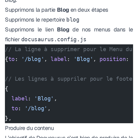
Supprimons la partie
Blog
en deux étapes
Supprimons le repertoire
blog
Supprimons le lien
Blog
de nos menus dans le
fichier
docusaurus.config.js
// La ligne à supprimer pour le Menu du 
{
to
: 
'/blog'
, 
label
: 
'Blog'
, 
position
: 
'
// Les lignes à suppriler pour le footer
{
  label
: 
'Blog'
,
  to
: 
'/blog'
,
},
Produire du contenu
L’objectif de Docusaurus c’est bien de produire de la